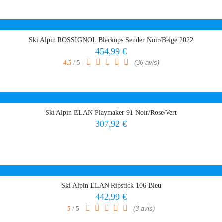
Ski Alpin ROSSIGNOL Blackops Sender Noir/Beige 2022
Prix
454,99 €
4.5
/ 5
(36 avis)
Ski Alpin ELAN Playmaker 91 Noir/Rose/Vert
Prix
307,92 €
Ski Alpin ELAN Ripstick 106 Bleu
Prix
442,99 €
5
/ 5
(3 avis)