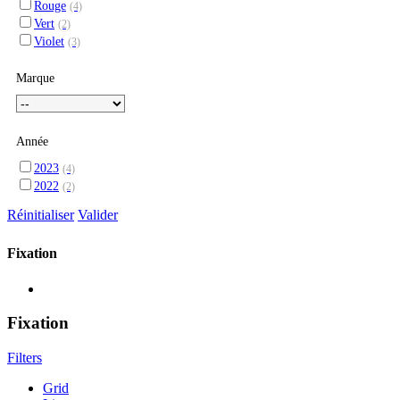
Rouge
(4)
Vert
(2)
Violet
(3)
Marque
Année
2023
(4)
2022
(2)
Réinitialiser
Valider
Fixation
Fixation
Filters
Grid