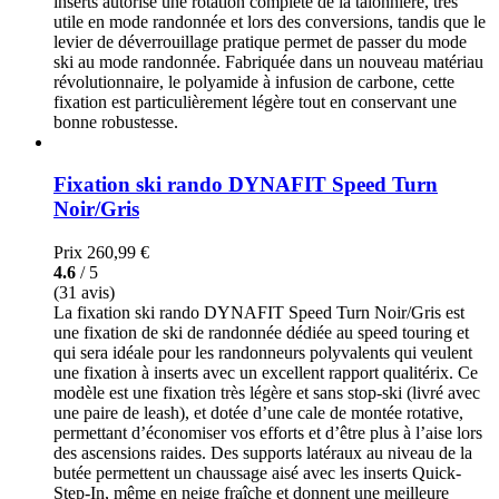
inserts autorise une rotation complète de la talonnière, très
utile en mode randonnée et lors des conversions, tandis que le
levier de déverrouillage pratique permet de passer du mode
ski au mode randonnée. Fabriquée dans un nouveau matériau
révolutionnaire, le polyamide à infusion de carbone, cette
fixation est particulièrement légère tout en conservant une
bonne robustesse.
Fixation ski rando DYNAFIT Speed Turn
Noir/Gris
Prix
260,99 €
4.6
/ 5
(31 avis)
La fixation ski rando DYNAFIT Speed Turn Noir/Gris est
une fixation de ski de randonnée dédiée au speed touring et
qui sera idéale pour les randonneurs polyvalents qui veulent
une fixation à inserts avec un excellent rapport qualitérix. Ce
modèle est une fixation très légère et sans stop-ski (livré avec
une paire de leash), et dotée d’une cale de montée rotative,
permettant d’économiser vos efforts et d’être plus à l’aise lors
des ascensions raides. Des supports latéraux au niveau de la
butée permettent un chaussage aisé avec les inserts Quick-
Step-In, même en neige fraîche et donnent une meilleure