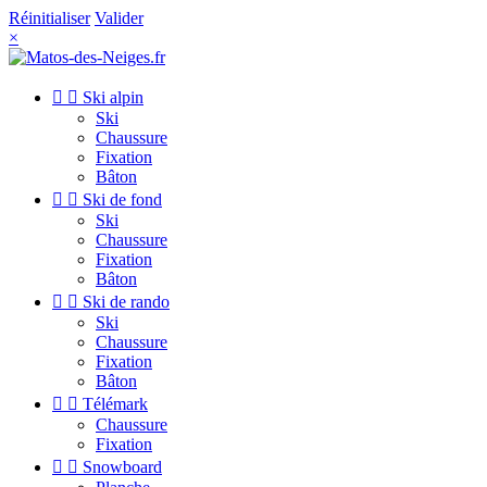
Réinitialiser
Valider
×


Ski alpin
Ski
Chaussure
Fixation
Bâton


Ski de fond
Ski
Chaussure
Fixation
Bâton


Ski de rando
Ski
Chaussure
Fixation
Bâton


Télémark
Chaussure
Fixation


Snowboard