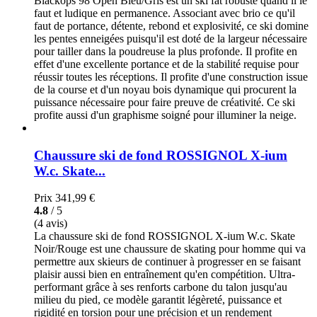
Blackops 98 Open Bleu/Gris est un ski fat robuste quand il le
faut et ludique en permanence. Associant avec brio ce qu'il
faut de portance, détente, rebond et explosivité, ce ski domine
les pentes enneigées puisqu'il est doté de la largeur nécessaire
pour tailler dans la poudreuse la plus profonde. Il profite en
effet d'une excellente portance et de la stabilité requise pour
réussir toutes les réceptions. Il profite d'une construction issue
de la course et d'un noyau bois dynamique qui procurent la
puissance nécessaire pour faire preuve de créativité. Ce ski
profite aussi d'un graphisme soigné pour illuminer la neige.
Chaussure ski de fond ROSSIGNOL X-ium
W.c. Skate...
Prix
341,99 €
4.8
/ 5
(4 avis)
La chaussure ski de fond ROSSIGNOL X-ium W.c. Skate
Noir/Rouge est une chaussure de skating pour homme qui va
permettre aux skieurs de continuer à progresser en se faisant
plaisir aussi bien en entraînement qu'en compétition. Ultra-
performant grâce à ses renforts carbone du talon jusqu'au
milieu du pied, ce modèle garantit légèreté, puissance et
rigidité en torsion pour une précision et un rendement