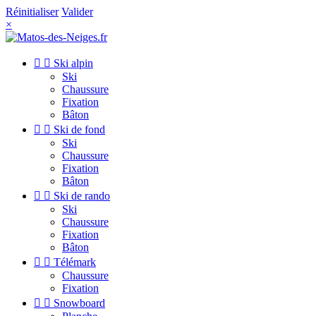
Réinitialiser
Valider
×


Ski alpin
Ski
Chaussure
Fixation
Bâton


Ski de fond
Ski
Chaussure
Fixation
Bâton


Ski de rando
Ski
Chaussure
Fixation
Bâton


Télémark
Chaussure
Fixation


Snowboard