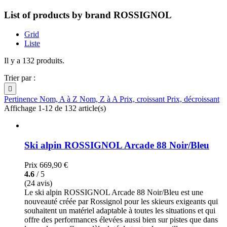
List of products by brand ROSSIGNOL
Grid
Liste
Il y a 132 produits.
Trier par :

Pertinence
Nom, A à Z
Nom, Z à A
Prix, croissant
Prix, décroissant
Affichage 1-12 de 132 article(s)
Ski alpin ROSSIGNOL Arcade 88 Noir/Bleu
Prix
669,90 €
4.6
/ 5
(24 avis)
Le ski alpin ROSSIGNOL Arcade 88 Noir/Bleu est une
nouveauté créée par Rossignol pour les skieurs exigeants qui
souhaitent un matériel adaptable à toutes les situations et qui
offre des performances élevées aussi bien sur pistes que dans