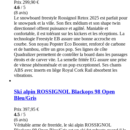
Prix
299,90 €
4.6
/ 5
(8 avis)
Le snowboard freestyle Rossignol Retox 2025 est parfait pour
le snowpark et la ville. Son flex médium et son shape twin
directionnel offrent puissance et agilité. Maniable et
confortable, il est tolérant sur les kickers et les réceptions. La
technologie Freestyle EB assure une bonne accroche en
courbe. Son noyau Popster Eco Booster, renforcé de carbone
et de bambou, offre un gros pop. Ses lignes de côte
Quadralizer permettent de contrôler la board dans les passages
étroits et de carver vite. La semelle frittée EG assure une prise
de vitesse phénoménale et un pop exceptionnel. Ses chants
ABS avec inserts en liège Royal Cork Rail absorbent les
vibrations.
Ski alpin ROSSIGNOL Blackops 98 Open
Bleu/Gris
Prix
397,95 €
4.5
/ 5
(6 avis)
Véritable arme de freeride, le ski alpin ROSSIGNOL