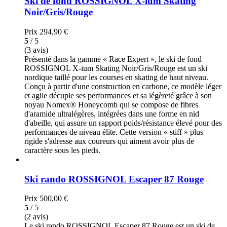
Ski de fond ROSSIGNOL X-ium Skating
Noir/Gris/Rouge
Prix
294,90 €
5
/ 5
(3 avis)
Présenté dans la gamme « Race Expert », le ski de fond
ROSSIGNOL X-ium Skating Noir/Gris/Rouge est un ski
nordique taillé pour les courses en skating de haut niveau.
Conçu à partir d'une construction en carbone, ce modèle léger
et agile décuple ses performances et sa légèreté grâce à son
noyau Nomex® Honeycomb qui se compose de fibres
d'aramide ultralégères, intégrées dans une forme en nid
d'abeille, qui assure un rapport poids/résistance élevé pour des
performances de niveau élite. Cette version « stiff » plus
rigide s'adresse aux coureurs qui aiment avoir plus de
caractère sous les pieds.
Ski rando ROSSIGNOL Escaper 87 Rouge
Prix
500,00 €
5
/ 5
(2 avis)
Le ski rando ROSSIGNOL Escaper 87 Rouge est un ski de