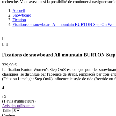
recherché. Vous avez aussi la possibilité de continuer à naviguer sur le
Accueil
Snowboard
Fixation
Fixations de snowboard All mountain BURTON Step On Wom



Fixations de snowboard All mountain BURTON Ste
329,90 €
La fixation Burton Women's Step On® est conçue pour les snowboardeuse
classiques, se distingue par l'absence de straps, remplacés par trois 
(Felix ou Limelight Step On®) influence le style de ride (freeride ou fr
4
/ 5
(
1
avis d'utilisateurs)
Avis des utilisateurs
Taille
Couleur