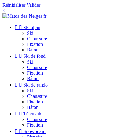
Réinitialiser
Valider
×


Ski alpin
Ski
Chaussure
Fixation
Bâton


Ski de fond
Ski
Chaussure
Fixation
Bâton


Ski de rando
Ski
Chaussure
Fixation
Bâton


Télémark
Chaussure
Fixation


Snowboard