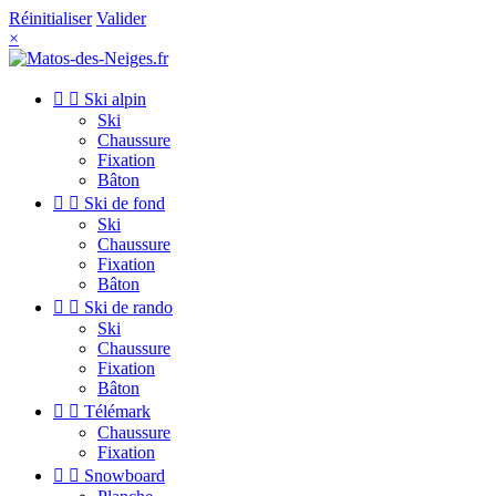
Réinitialiser
Valider
×


Ski alpin
Ski
Chaussure
Fixation
Bâton


Ski de fond
Ski
Chaussure
Fixation
Bâton


Ski de rando
Ski
Chaussure
Fixation
Bâton


Télémark
Chaussure
Fixation


Snowboard