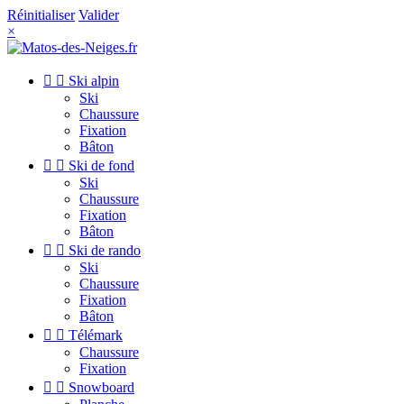
Réinitialiser
Valider
×


Ski alpin
Ski
Chaussure
Fixation
Bâton


Ski de fond
Ski
Chaussure
Fixation
Bâton


Ski de rando
Ski
Chaussure
Fixation
Bâton


Télémark
Chaussure
Fixation


Snowboard