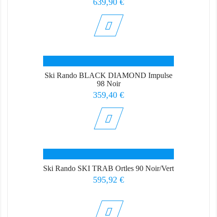
Prix
639,90 €
Ski Rando BLACK DIAMOND Impulse
98 Noir
Prix
359,40 €
Ski Rando SKI TRAB Ortles 90 Noir/Vert
Prix
595,92 €