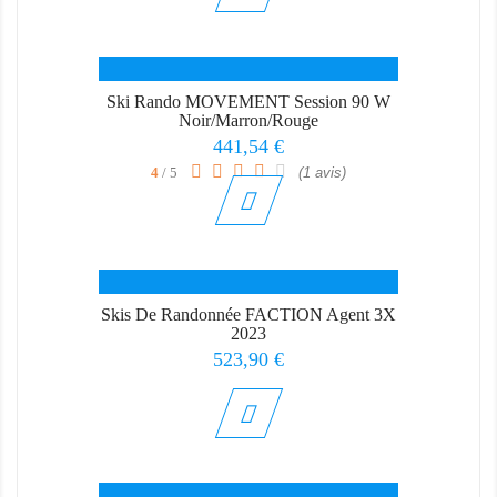
Ski Rando MOVEMENT Session 90 W
Noir/Marron/Rouge
Prix
441,54 €
4
/ 5
(1 avis)
Skis De Randonnée FACTION Agent 3X
2023
Prix
523,90 €