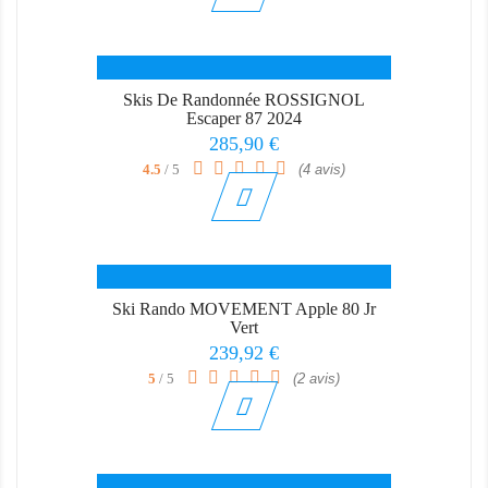
Skis De Randonnée ROSSIGNOL
Escaper 87 2024
Prix
285,90 €
4.5
/ 5
(4 avis)
Ski Rando MOVEMENT Apple 80 Jr
Vert
Prix
239,92 €
5
/ 5
(2 avis)