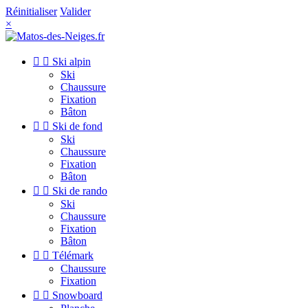
Réinitialiser
Valider
×


Ski alpin
Ski
Chaussure
Fixation
Bâton


Ski de fond
Ski
Chaussure
Fixation
Bâton


Ski de rando
Ski
Chaussure
Fixation
Bâton


Télémark
Chaussure
Fixation


Snowboard