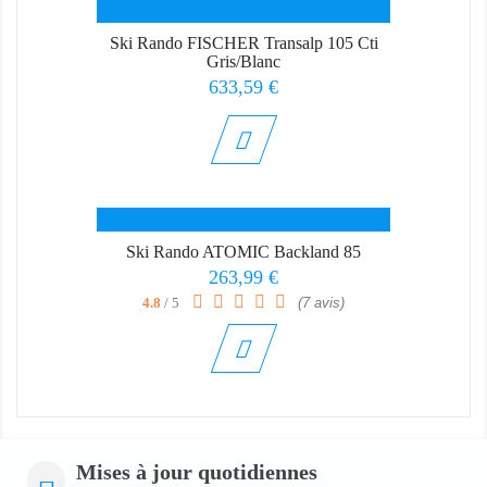
Ski Rando FISCHER Transalp 105 Cti
Gris/Blanc
Prix
633,59 €
Ski Rando ATOMIC Backland 85
Prix
263,99 €
4.8
/ 5
(7 avis)
Mises à jour quotidiennes