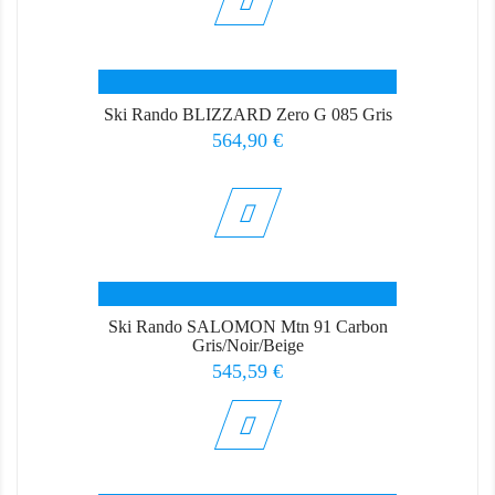
Ski Rando BLIZZARD Zero G 085 Gris
Prix
564,90 €
Ski Rando SALOMON Mtn 91 Carbon
Gris/Noir/Beige
Prix
545,59 €