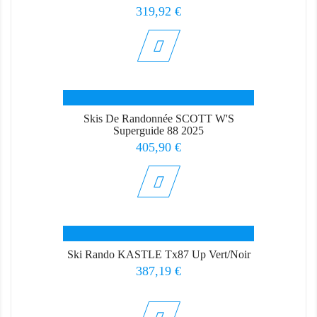
Prix
319,92 €
Skis De Randonnée SCOTT W'S
Superguide 88 2025
Prix
405,90 €
Ski Rando KASTLE Tx87 Up Vert/Noir
Prix
387,19 €