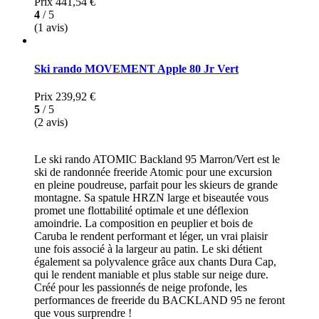
Prix
441,54 €
4
/ 5
(1 avis)
Ski rando MOVEMENT Apple 80 Jr Vert
Prix
239,92 €
5
/ 5
(2 avis)
Le ski rando ATOMIC Backland 95 Marron/Vert est le
ski de randonnée freeride Atomic pour une excursion
en pleine poudreuse, parfait pour les skieurs de grande
montagne. Sa spatule HRZN large et biseautée vous
promet une flottabilité optimale et une déflexion
amoindrie. La composition en peuplier et bois de
Caruba le rendent performant et léger, un vrai plaisir
une fois associé à la largeur au patin. Le ski détient
également sa polyvalence grâce aux chants Dura Cap,
qui le rendent maniable et plus stable sur neige dure.
Créé pour les passionnés de neige profonde, les
performances de freeride du BACKLAND 95 ne feront
que vous surprendre !