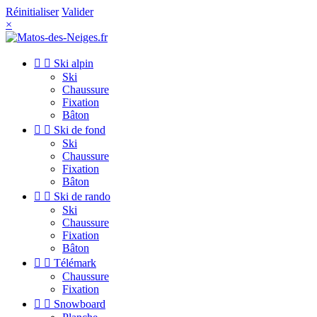
Réinitialiser
Valider
×


Ski alpin
Ski
Chaussure
Fixation
Bâton


Ski de fond
Ski
Chaussure
Fixation
Bâton


Ski de rando
Ski
Chaussure
Fixation
Bâton


Télémark
Chaussure
Fixation


Snowboard