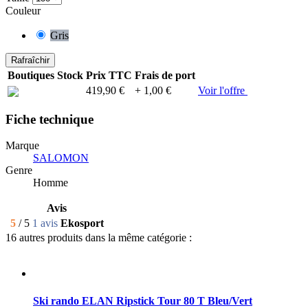
Couleur
Gris
Boutiques
Stock
Prix TTC
Frais de port
419,90 €
+ 1,00 €
Voir l'offre
Fiche technique
Marque
SALOMON
Genre
Homme
Avis
5
/ 5
1 avis
Ekosport
16 autres produits dans la même catégorie :
Ski rando ELAN Ripstick Tour 80 T Bleu/Vert