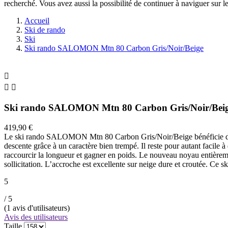
recherché. Vous avez aussi la possibilité de continuer à naviguer sur le
Accueil
Ski de rando
Ski
Ski rando SALOMON Mtn 80 Carbon Gris/Noir/Beige



Ski rando SALOMON Mtn 80 Carbon Gris/Noir/Bei
419,90 €
Le ski rando SALOMON Mtn 80 Carbon Gris/Noir/Beige bénéficie d’une t
descente grâce à un caractère bien trempé. Il reste pour autant facile
raccourcir la longueur et gagner en poids. Le nouveau noyau entièremen
sollicitation. L’accroche est excellente sur neige dure et croutée. Ce s
5
/ 5
(
1
avis d'utilisateurs)
Avis des utilisateurs
Taille