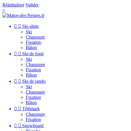
Réinitialiser
Valider
×


Ski alpin
Ski
Chaussure
Fixation
Bâton


Ski de fond
Ski
Chaussure
Fixation
Bâton


Ski de rando
Ski
Chaussure
Fixation
Bâton


Télémark
Chaussure
Fixation


Snowboard