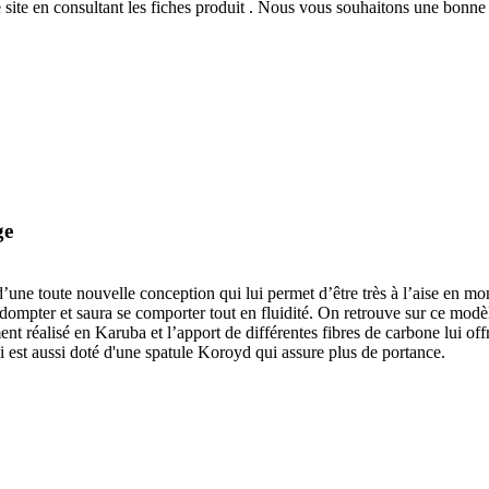
 site
en consultant les fiches produit
. Nous vous souhaitons une bonne v
ge
oute nouvelle conception qui lui permet d’être très à l’aise en montée 
 à dompter et saura se comporter tout en fluidité. On retrouve sur ce mo
t réalisé en Karuba et l’apport de différentes fibres de carbone lui off
ki est aussi doté d'une spatule Koroyd qui assure plus de portance.