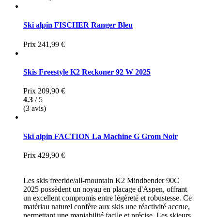
Ski alpin FISCHER Ranger Bleu
Prix
241,99 €
Skis Freestyle K2 Reckoner 92 W 2025
Prix
209,90 €
4.3
/ 5
(3 avis)
Ski alpin FACTION La Machine G Grom Noir
Prix
429,90 €
Les skis freeride/all-mountain K2 Mindbender 90C
2025 possèdent un noyau en placage d'Aspen, offrant
un excellent compromis entre légèreté et robustesse. Ce
matériau naturel confère aux skis une réactivité accrue,
permettant une maniabilité facile et précise. Les skieurs