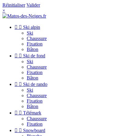
Réinitialiser
Valider
×


Ski alpin
Ski
Chaussure
Fixation
Bâton


Ski de fond
Ski
Chaussure
Fixation
Bâton


Ski de rando
Ski
Chaussure
Fixation
Bâton


Télémark
Chaussure
Fixation


Snowboard