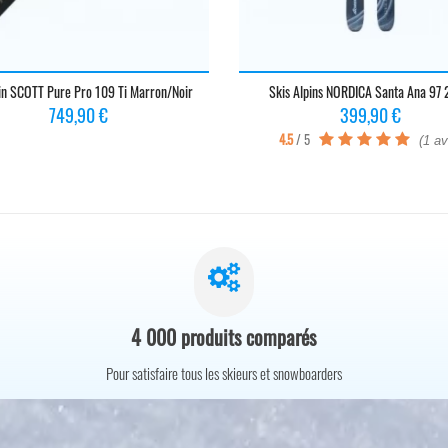
pin SCOTT Pure Pro 109 Ti Marron/Noir
Skis Alpins NORDICA Santa Ana 97
Prix
Prix
749,90 €
399,90 €
4.5
/ 5
(1 av
4 000 produits comparés
Pour satisfaire tous les skieurs et snowboarders