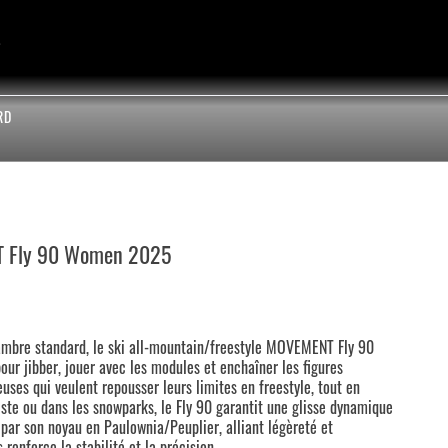
RD
NT Fly 90 Women 2025
cambre standard, le ski all-mountain/freestyle MOVEMENT Fly 90
r jibber, jouer avec les modules et enchaîner les figures
deuses qui veulent repousser leurs limites en freestyle, tout en
piste ou dans les snowparks, le Fly 90 garantit une glisse dynamique
e par son noyau en Paulownia/Peuplier, alliant légèreté et
renforce la stabilité et la précision.