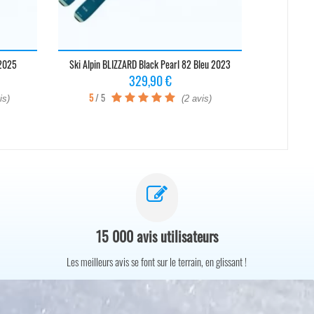
 2025
Ski Alpin BLIZZARD Black Pearl 82 Bleu 2023
Ski A
Prix
329,90 €
5
/ 5
4
/ 5
is)
(2 avis)
15 000 avis utilisateurs
Les meilleurs avis se font sur le terrain, en glissant !