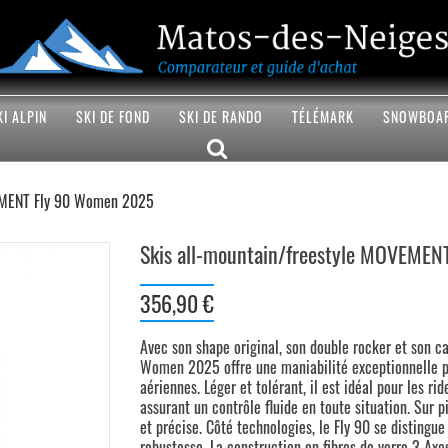
KI ALPIN
SKI DE FOND
SKI DE RANDO
TÉLÉMARK
SNOWBOA
VEMENT Fly 90 Women 2025
Skis all-mountain/freestyle MOVEME
356,90 €
Avec son shape original, son double rocker et son 
Women 2025 offre une maniabilité exceptionnelle pou
aériennes. Léger et tolérant, il est idéal pour les ri
assurant un contrôle fluide en toute situation. Sur 
et précise. Côté technologies, le Fly 90 se distingu
robustesse. La construction en fibres de verre 3 Axes 