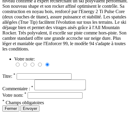
niveau confirmé à expert recherchant un ski polyvalent performant.
Son nouveau shape et son rocker affiné optimisent le contrôle. Sa
construction en noyau bois, renforcé par l'Energy 2 Ti Pulse Core
(deux couches de titane), assure puissance et stabilité. Les spatules
allégées (True Tip) facilitent l'évolution sur tous les terrains. Le ski
déjauge bien et permet des virages aisés grâce à l'All Mountain
Rocker. Très polyvalent, il excelle sur piste comme hors-piste. Son
cambre standard offre une grande accroche sur neige dure. Plus
léger et maniable que l'Enforcer 99, le modèle 94 s'adapte à toutes
les conditions.
Votre note:
*
Titre:
*
Commentaire :
*
Votre nom:
*
Champs obligatoires
Fermer
Envoyer