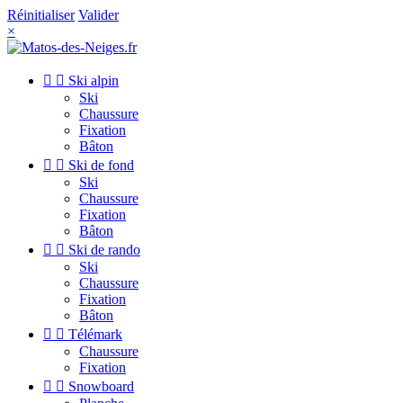
Réinitialiser
Valider
×


Ski alpin
Ski
Chaussure
Fixation
Bâton


Ski de fond
Ski
Chaussure
Fixation
Bâton


Ski de rando
Ski
Chaussure
Fixation
Bâton


Télémark
Chaussure
Fixation


Snowboard