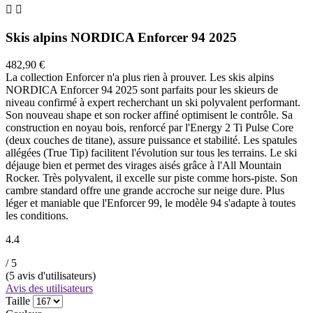


Skis alpins NORDICA Enforcer 94 2025
482,90 €
La collection Enforcer n'a plus rien à prouver. Les skis alpins
NORDICA Enforcer 94 2025 sont parfaits pour les skieurs de
niveau confirmé à expert recherchant un ski polyvalent performant.
Son nouveau shape et son rocker affiné optimisent le contrôle. Sa
construction en noyau bois, renforcé par l'Energy 2 Ti Pulse Core
(deux couches de titane), assure puissance et stabilité. Les spatules
allégées (True Tip) facilitent l'évolution sur tous les terrains. Le ski
déjauge bien et permet des virages aisés grâce à l'All Mountain
Rocker. Très polyvalent, il excelle sur piste comme hors-piste. Son
cambre standard offre une grande accroche sur neige dure. Plus
léger et maniable que l'Enforcer 99, le modèle 94 s'adapte à toutes
les conditions.
4.4
/ 5
(
5
avis d'utilisateurs)
Avis des utilisateurs
Taille