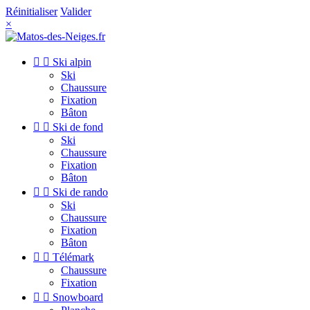
Réinitialiser
Valider
×


Ski alpin
Ski
Chaussure
Fixation
Bâton


Ski de fond
Ski
Chaussure
Fixation
Bâton


Ski de rando
Ski
Chaussure
Fixation
Bâton


Télémark
Chaussure
Fixation


Snowboard