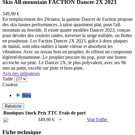
Skis All-mountain FACTION Dancer 2X 2023
349,90 €
En remplacement des Dictator, la gamme Dancer de Faction propose
des skis hautes performances, à talon quasiment plat, pour l'all-
mountain au freeride. Il existe quatre modèles Dancer 2023, conçus
pour dévaler des couloirs raides, traverser la neige trafolée, ou flotter
en poudreuse. Les Faction Dancer 2X 2023, grâce à deux plaques
de titanal, sont ultra-stables à haute vitesse et absorbent les
vibrations. Avec un noyau bois en peuplier, ils offrent un compromis
légèreté/dynamisme. Le peuplier procure du pop, pour une bonne
accroche sur piste. Le Dancer 2X, le plus polyvalent, avec ses 96
mm au patin, excelle sur piste et hors-piste.
Avis des utilisateurs
Taille
Couleur
Bleu
Boutiques
Stock
Prix TTC
Frais de port
349,90 €
+
Voir l'offre
Fiche technique