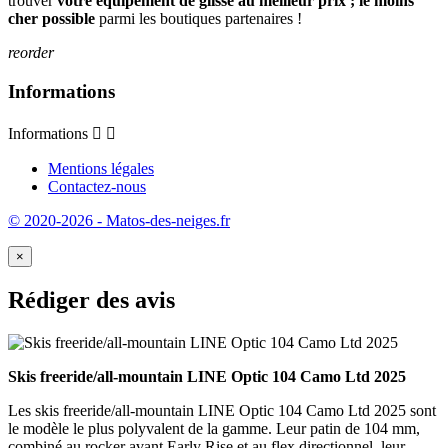
trouver
votre équipement de glisse au meilleur prix ; le moins
cher possible
parmi les boutiques partenaires !
reorder
Informations
Informations


Mentions légales
Contactez-nous
© 2020-2026 - Matos-des-neiges.fr
×
Rédiger des avis
Skis freeride/all-mountain LINE Optic 104 Camo Ltd 2025
Les skis freeride/all-mountain LINE Optic 104 Camo Ltd 2025 sont
le modèle le plus polyvalent de la gamme. Leur patin de 104 mm,
combiné au rocker avant Early Rise et au flex directionnel, leur