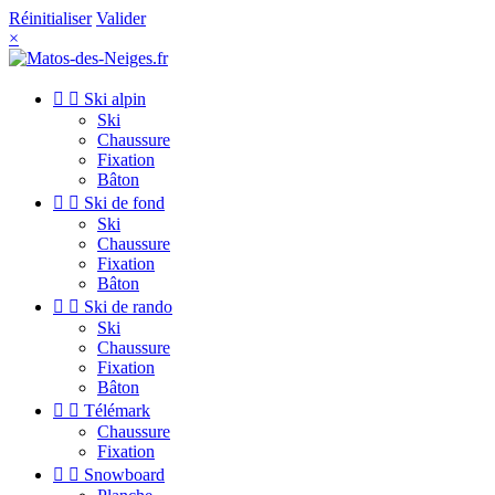
Réinitialiser
Valider
×


Ski alpin
Ski
Chaussure
Fixation
Bâton


Ski de fond
Ski
Chaussure
Fixation
Bâton


Ski de rando
Ski
Chaussure
Fixation
Bâton


Télémark
Chaussure
Fixation


Snowboard