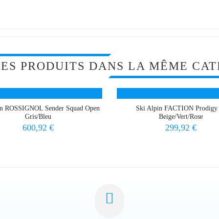
RES PRODUITS DANS LA MÊME CAT
in ROSSIGNOL Sender Squad Open
Ski Alpin FACTION Prodigy
Gris/Bleu
Beige/Vert/Rose
Prix
Prix
600,92 €
299,92 €