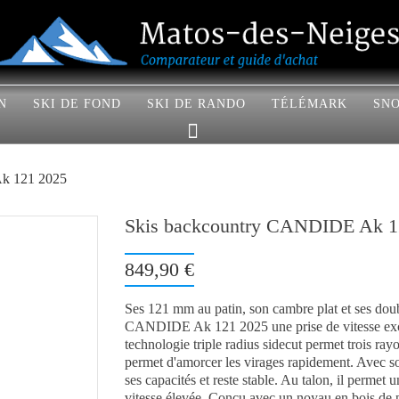
N
SKI DE FOND
SKI DE RANDO
TÉLÉMARK
SN
k 121 2025
Skis backcountry CANDIDE Ak 1
849,90 €
Ses 121 mm au patin, son cambre plat et ses dou
CANDIDE Ak 121 2025 une prise de vitesse excep
technologie triple radius sidecut permet trois rayo
permet d'amorcer les virages rapidement. Avec so
ses capacités et reste stable. Au talon, il permet
vitesse élevée. Conçu avec un noyau en bois de p