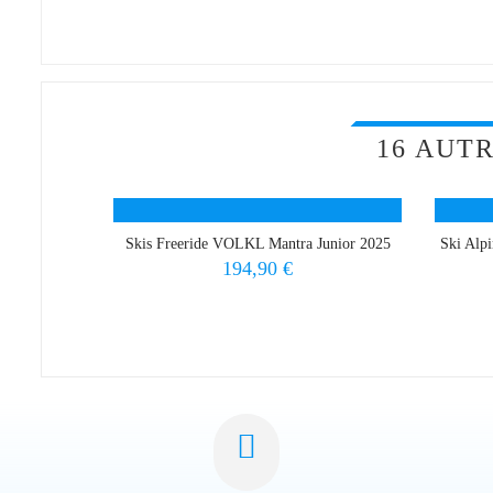
16 AUT
Skis Freeride VOLKL Mantra Junior 2025
Ski Alp
Prix
194,90 €