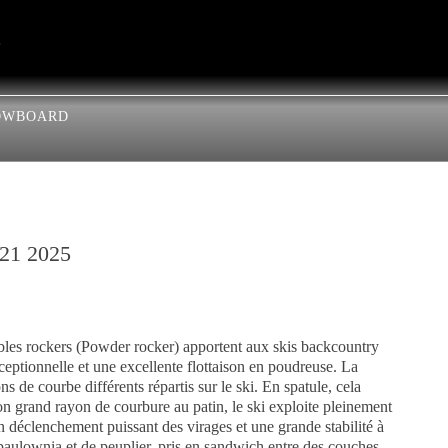
OWBOARD
21 2025
bles rockers (Powder rocker) apportent aux skis backcountry
tionnelle et une excellente flottaison en poudreuse. La
ns de courbe différents répartis sur le ski. En spatule, cela
n grand rayon de courbure au patin, le ski exploite pleinement
 un déclenchement puissant des virages et une grande stabilité à
aulownia et de peuplier, pris en sandwich entre des couches