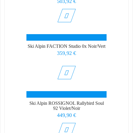
Prix
503,92 €
Ski Alpin FACTION Studio 0x Noir/Vert
Prix
359,92 €
Ski Alpin ROSSIGNOL Rallybird Soul
92 Violet/Noir
Prix
449,90 €