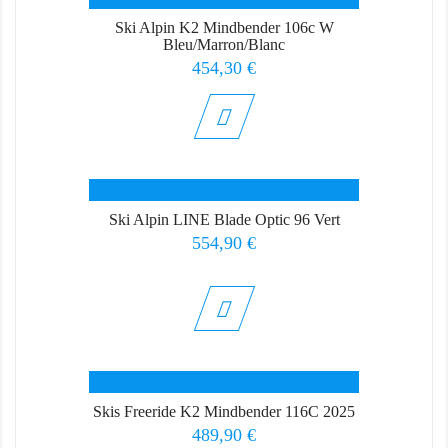
Ski Alpin K2 Mindbender 106c W
Bleu/Marron/Blanc
Prix
454,30 €
Ski Alpin LINE Blade Optic 96 Vert
Prix
554,90 €
Skis Freeride K2 Mindbender 116C 2025
Prix
489,90 €