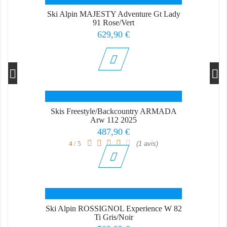
Ski Alpin MAJESTY Adventure Gt Lady
91 Rose/Vert
Prix
629,90 €
Skis Freestyle/backcountry ARMADA
Arw 112 2025
Prix
487,90 €
4
/ 5
(1 avis)
Ski Alpin ROSSIGNOL Experience W 82
Ti Gris/Noir