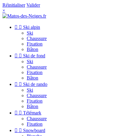
Réinitialiser
Valider
×


Ski alpin
Ski
Chaussure
Fixation
Bâton


Ski de fond
Ski
Chaussure
Fixation
Bâton


Ski de rando
Ski
Chaussure
Fixation
Bâton


Télémark
Chaussure
Fixation


Snowboard