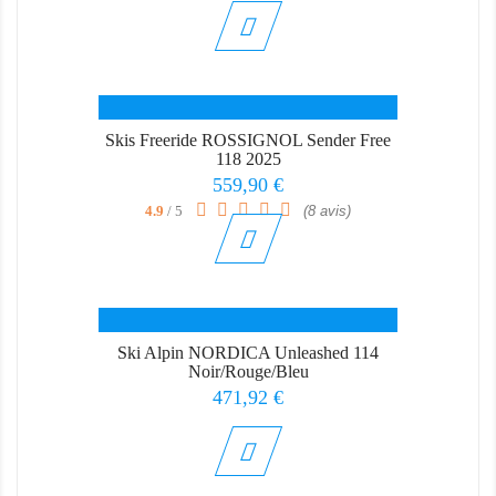
Skis Freeride ROSSIGNOL Sender Free
118 2025
Prix
559,90 €
4.9
/ 5
(8 avis)
Ski Alpin NORDICA Unleashed 114
Noir/Rouge/Bleu
Prix
471,92 €