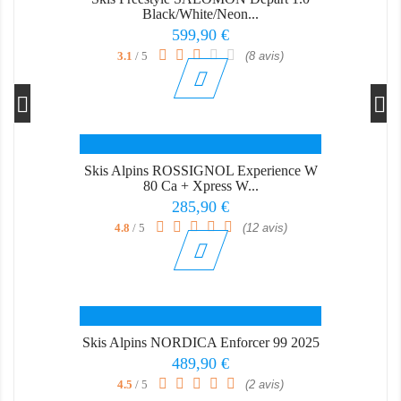
Black/White/Neon...
Prix
599,90 €
3.1
/ 5
(8 avis)
Skis Alpins ROSSIGNOL Experience W
80 Ca + Xpress W...
Prix
285,90 €
4.8
/ 5
(12 avis)
Skis Alpins NORDICA Enforcer 99 2025
Prix
489,90 €
4.5
/ 5
(2 avis)