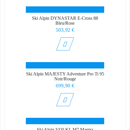
Ski Alpin DYNASTAR E-Cross 88
Bleu/Rose
Prix
503,92 €
Ski Alpin MAJESTY Adventure Pro Ti 95
Noir/Rouge
Prix
699,90 €
Ski Alpin VOLKL M7 Mantra