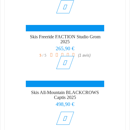
Skis Freeride FACTION Studio Grom
2025
Prix
265,90 €
5
/ 5
(1 avis)
Skis All-Mountain BLACKCROWS
Captis 2025
Prix
498,90 €