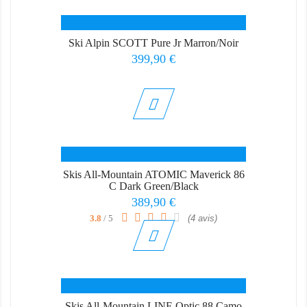
Ski Alpin SCOTT Pure Jr Marron/Noir
Prix
399,90 €
Skis All-Mountain ATOMIC Maverick 86
C Dark Green/Black
Prix
389,90 €
3.8
/ 5
(4 avis)
Skis All-Mountain LINE Optic 88 Camo