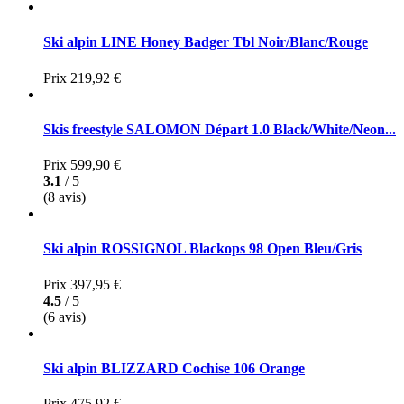
Ski alpin LINE Honey Badger Tbl Noir/Blanc/Rouge
Prix
219,92 €
Skis freestyle SALOMON Départ 1.0 Black/White/Neon...
Prix
599,90 €
3.1
/ 5
(8 avis)
Ski alpin ROSSIGNOL Blackops 98 Open Bleu/Gris
Prix
397,95 €
4.5
/ 5
(6 avis)
Ski alpin BLIZZARD Cochise 106 Orange
Prix
475,92 €