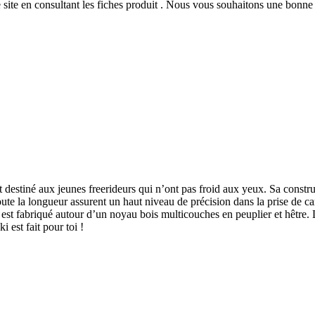
 site
en consultant les fiches produit
. Nous vous souhaitons une bonne v
stiné aux jeunes freerideurs qui n’ont pas froid aux yeux. Sa construct
ute la longueur assurent un haut niveau de précision dans la prise de car
st fabriqué autour d’un noyau bois multicouches en peuplier et hêtre. La
i est fait pour toi !