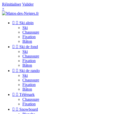
Réinitialiser
Valider
×


Ski alpin
Ski
Chaussure
Fixation
Bâton


Ski de fond
Ski
Chaussure
Fixation
Bâton


Ski de rando
Ski
Chaussure
Fixation
Bâton


Télémark
Chaussure
Fixation


Snowboard