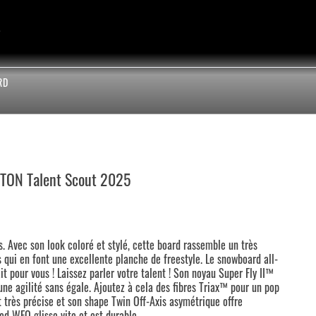
RD
RTON Talent Scout 2025
es. Avec son look coloré et stylé, cette board rassemble un très
 qui en font une excellente planche de freestyle. Le snowboard all-
 pour vous ! Laissez parler votre talent ! Son noyau Super Fly II™
ne agilité sans égale. Ajoutez à cela des fibres Triax™ pour un pop
 très précise et son shape Twin Off-Axis asymétrique offre
ed WFO glisse vite et est durable.