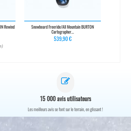
ON Rewind
Snowboard Freeride/all Mountain BURTON
Snowboard Fr
Cartographer...
Prix
539,90 €
s)
15 000 avis utilisateurs
Les meilleurs avis se font sur le terrain, en glissant !