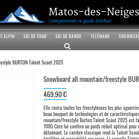
KI ALPIN
SKI DE FOND
SKI DE RANDO
TÉLÉMARK
SNOWBOA
eestyle BURTON Talent Scout 2025
Snowboard all mountain/freestyle BU
469,90 €
Elle ravira toutes les freestyleuses les plus aguerri
beau bouquet de technologies et de caractéristiques
mountain/freestyle Burton Talent Scout 2025 est fait
700G Core lui confère un poids réduit optimal pour u
détonnant. Le cambre classique rend la Talent Scout
équilibre et maniabilité sur neige. La semelle Sinter