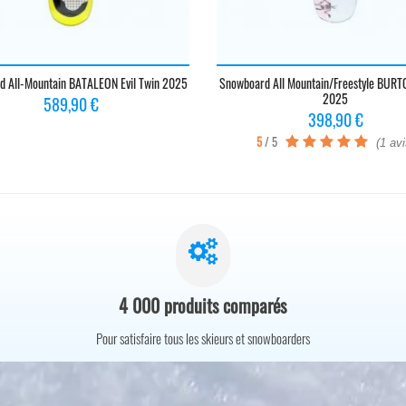
 All-Mountain BATALEON Evil Twin 2025
Snowboard All Mountain/freestyle BURT
2025
Prix
589,90 €
Prix
398,90 €
5
/ 5
(1 avi
4 000 produits comparés
Pour satisfaire tous les skieurs et snowboarders