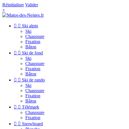
Réinitialiser
Valider
×


Ski alpin
Ski
Chaussure
Fixation
Bâton


Ski de fond
Ski
Chaussure
Fixation
Bâton


Ski de rando
Ski
Chaussure
Fixation
Bâton


Télémark
Chaussure
Fixation


Snowboard