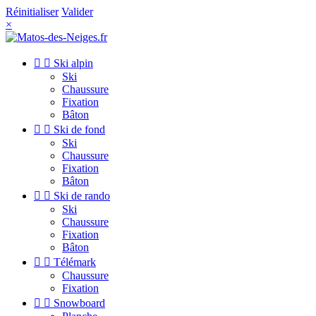
Réinitialiser
Valider
×


Ski alpin
Ski
Chaussure
Fixation
Bâton


Ski de fond
Ski
Chaussure
Fixation
Bâton


Ski de rando
Ski
Chaussure
Fixation
Bâton


Télémark
Chaussure
Fixation


Snowboard