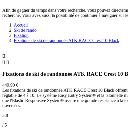
Afin de gagner du temps dans votre recherche, vous pouvez directement
recherché. Vous avez aussi la possibilité de continuer à naviguer sur le
Accueil
Ski de rando
Fixation
Fixations de ski de randonnée ATK RACE Crest 10 Black



Fixations de ski de randonnée ATK RACE Crest 10 B
449,90 €
Les fixations de ski de randonnée ATK RACE Crest 10 Black offrent 
réglable de 4 à 10. Le système Easy Entry System® et la talonnette m
que l'Elastic Responsive System® assure une grande résistance à la tors
traversées.
3.8
/ 5