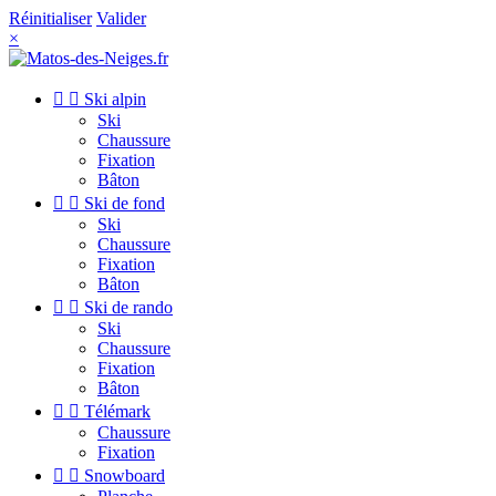
Réinitialiser
Valider
×


Ski alpin
Ski
Chaussure
Fixation
Bâton


Ski de fond
Ski
Chaussure
Fixation
Bâton


Ski de rando
Ski
Chaussure
Fixation
Bâton


Télémark
Chaussure
Fixation


Snowboard