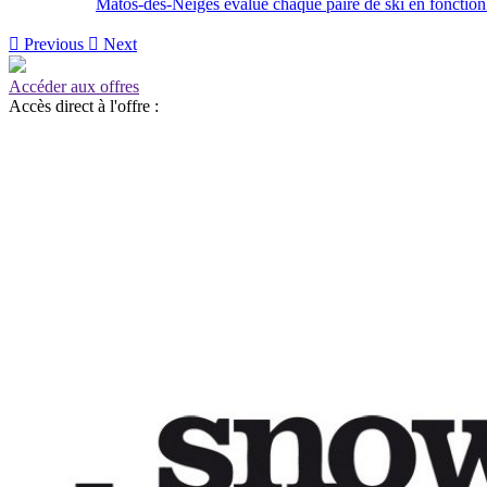
Matos-des-Neiges évalue chaque paire de ski en fonction de

Previous

Next
Accéder aux offres
Accès direct à l'offre :