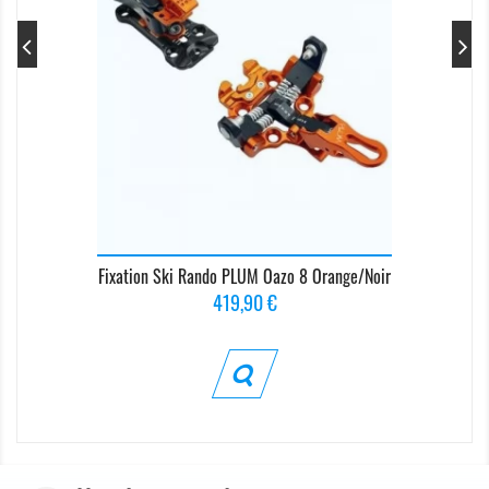
Fixation Ski Rando PLUM Oazo 8 Orange/Noir
Prix
419,90 €