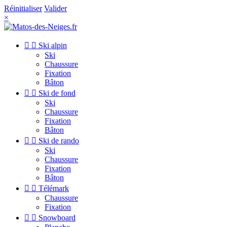
Réinitialiser
Valider
×


Ski alpin
Ski
Chaussure
Fixation
Bâton


Ski de fond
Ski
Chaussure
Fixation
Bâton


Ski de rando
Ski
Chaussure
Fixation
Bâton


Télémark
Chaussure
Fixation


Snowboard