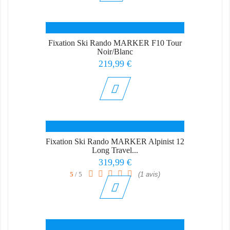
Fixation Ski Rando MARKER F10 Tour
Noir/Blanc
Prix
219,99 €
Fixation Ski Rando MARKER Alpinist 12
Long Travel...
Prix
319,99 €
5
/ 5
(1 avis)