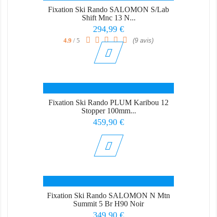
Fixation Ski Rando SALOMON S/lab
Shift Mnc 13 N...
Prix
294,99 €
4.9
/ 5
(9 avis)
Fixation Ski Rando PLUM Karibou 12
Stopper 100mm...
Prix
459,90 €
Fixation Ski Rando SALOMON N Mtn
Summit 5 Br H90 Noir
Prix
349,90 €