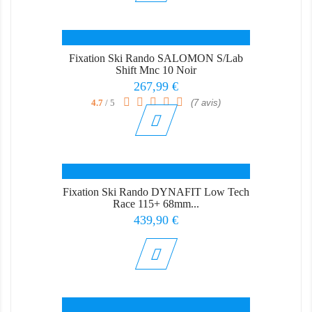
Fixation Ski Rando SALOMON S/lab
Shift Mnc 10 Noir
Prix
267,99 €
4.7
/ 5
(7 avis)
Fixation Ski Rando DYNAFIT Low Tech
Race 115+ 68mm...
Prix
439,90 €