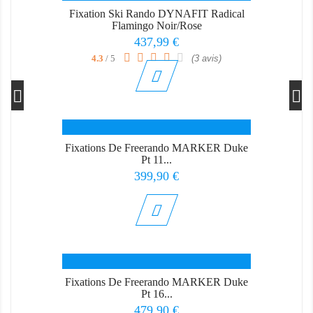
Fixation Ski Rando DYNAFIT Radical
Flamingo Noir/Rose
Prix
437,99 €
4.3
/ 5
(3 avis)
Fixations De Freerando MARKER Duke
Pt 11...
Prix
399,90 €
Fixations De Freerando MARKER Duke
Pt 16...
Prix
479,90 €