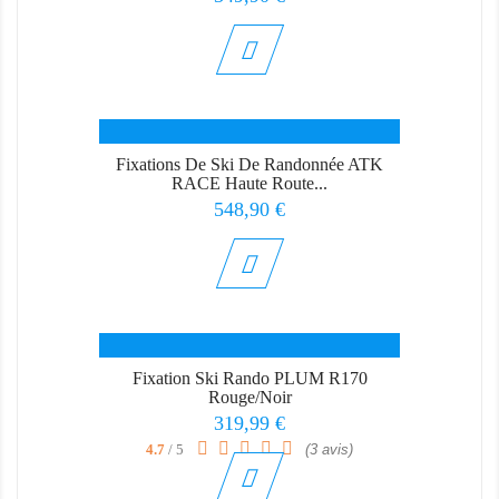
Fixations De Ski De Randonnée ATK
RACE Haute Route...
Prix
548,90 €
Fixation Ski Rando PLUM R170
Rouge/Noir
Prix
319,99 €
4.7
/ 5
(3 avis)