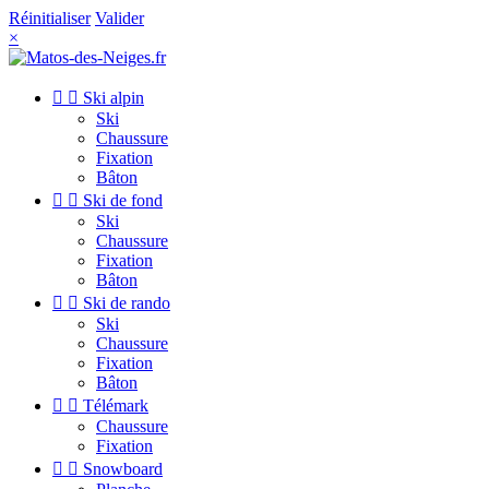
Réinitialiser
Valider
×


Ski alpin
Ski
Chaussure
Fixation
Bâton


Ski de fond
Ski
Chaussure
Fixation
Bâton


Ski de rando
Ski
Chaussure
Fixation
Bâton


Télémark
Chaussure
Fixation


Snowboard