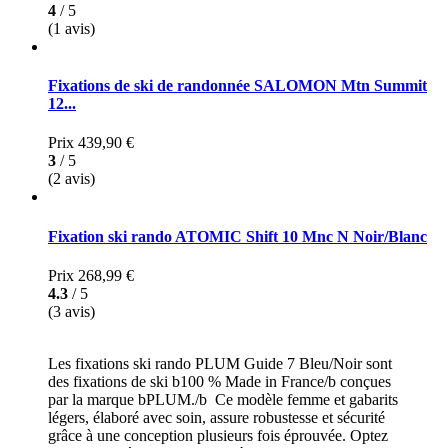
4
/ 5
(1 avis)
Fixations de ski de randonnée SALOMON Mtn Summit
12...
Prix
439,90 €
3
/ 5
(2 avis)
Fixation ski rando ATOMIC Shift 10 Mnc N Noir/Blanc
Prix
268,99 €
4.3
/ 5
(3 avis)
Les fixations ski rando PLUM Guide 7 Bleu/Noir sont
des fixations de ski b100 % Made in France/b conçues
par la marque bPLUM./b Ce modèle femme et gabarits
légers, élaboré avec soin, assure robustesse et sécurité
grâce à une conception plusieurs fois éprouvée. Optez