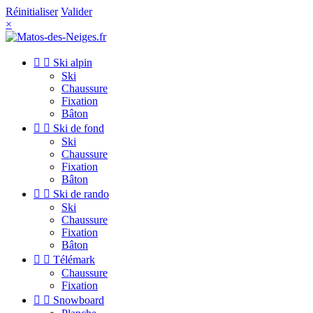
Réinitialiser
Valider
×


Ski alpin
Ski
Chaussure
Fixation
Bâton


Ski de fond
Ski
Chaussure
Fixation
Bâton


Ski de rando
Ski
Chaussure
Fixation
Bâton


Télémark
Chaussure
Fixation


Snowboard