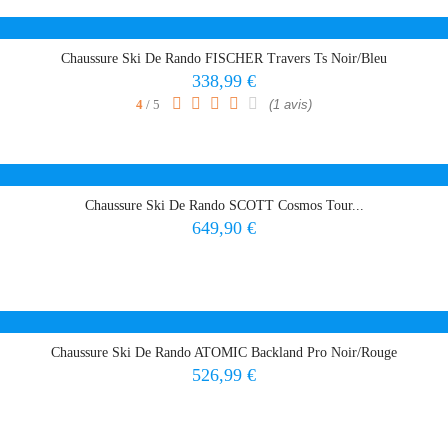
Chaussure Ski De Rando FISCHER Travers Ts Noir/Bleu
Prix
338,99 €
4
/ 5
(1 avis)
Chaussure Ski De Rando SCOTT Cosmos Tour...
Prix
649,90 €
Chaussure Ski De Rando ATOMIC Backland Pro Noir/Rouge
Prix
526,99 €