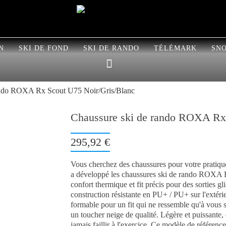
N
SKI DE FOND
SKI DE RANDO
TÉLÉMARK
SN
ando ROXA Rx Scout U75 Noir/Gris/Blanc
Chaussure ski de rando ROXA Rx 
295,92 €
Vous cherchez des chaussures pour votre prati
a développé les chaussures ski de rando ROXA Rx
confort thermique et fit précis pour des sorties
construction résistante en PU+ / PU+ sur l'extér
formable pour un fit qui ne ressemble qu'à vous s
un toucher neige de qualité. Légère et puissante,
jamais faillir à l'exercice. Ce modèle de référe