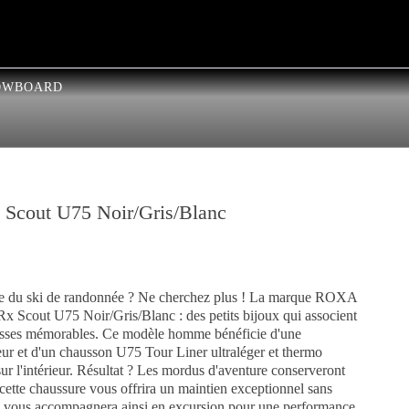
OWBOARD
Scout U75 Noir/Gris/Blanc
que du ski de randonnée ? Ne cherchez plus ! La marque ROXA
 Scout U75 Noir/Gris/Blanc : des petits bijoux qui associent
 glisses mémorables. Ce modèle homme bénéficie d'une
ieur et d'un chausson U75 Tour Liner ultraléger et thermo
ur l'intérieur. Résultat ? Les mordus d'aventure conserveront
 cette chaussure vous offrira un maintien exceptionnel sans
nce vous accompagnera ainsi en excursion pour une performance