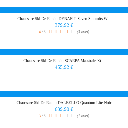
Chaussure Ski De Rando DYNAFIT Seven Summits W...
Prix
379,92 €
4
/ 5
(3 avis)
Chaussure Ski De Rando SCARPA Maestrale Xt...
Prix
455,92 €
Chaussure Ski De Rando DALBELLO Quantum Lite Noir
Prix
639,90 €
3
/ 5
(1 avis)