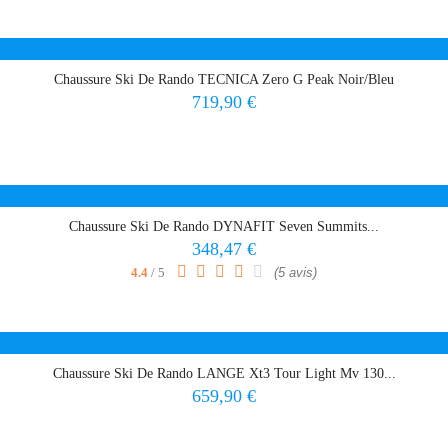
Chaussure Ski De Rando TECNICA Zero G Peak Noir/Bleu
Prix
719,90 €
Chaussure Ski De Rando DYNAFIT Seven Summits...
Prix
348,47 €
4.4
/ 5
(5 avis)
Chaussure Ski De Rando LANGE Xt3 Tour Light Mv 130...
Prix
659,90 €