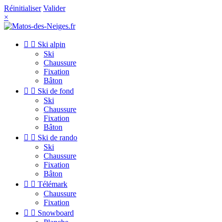
Réinitialiser
Valider
×


Ski alpin
Ski
Chaussure
Fixation
Bâton


Ski de fond
Ski
Chaussure
Fixation
Bâton


Ski de rando
Ski
Chaussure
Fixation
Bâton


Télémark
Chaussure
Fixation


Snowboard