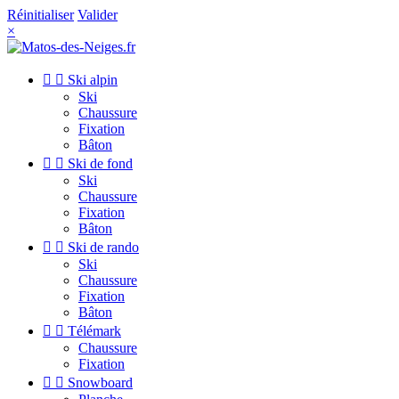
Réinitialiser
Valider
×


Ski alpin
Ski
Chaussure
Fixation
Bâton


Ski de fond
Ski
Chaussure
Fixation
Bâton


Ski de rando
Ski
Chaussure
Fixation
Bâton


Télémark
Chaussure
Fixation


Snowboard