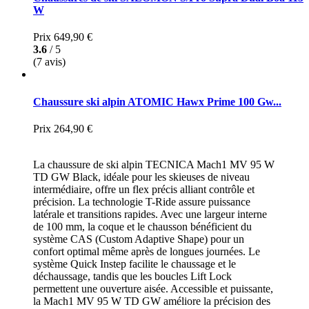
W
Prix
649,90 €
3.6
/ 5
(7 avis)
Chaussure ski alpin ATOMIC Hawx Prime 100 Gw...
Prix
264,90 €
La chaussure de ski alpin TECNICA Mach1 MV 95 W
TD GW Black, idéale pour les skieuses de niveau
intermédiaire, offre un flex précis alliant contrôle et
précision. La technologie T-Ride assure puissance
latérale et transitions rapides. Avec une largeur interne
de 100 mm, la coque et le chausson bénéficient du
système CAS (Custom Adaptive Shape) pour un
confort optimal même après de longues journées. Le
système Quick Instep facilite le chaussage et le
déchaussage, tandis que les boucles Lift Lock
permettent une ouverture aisée. Accessible et puissante,
la Mach1 MV 95 W TD GW améliore la précision des