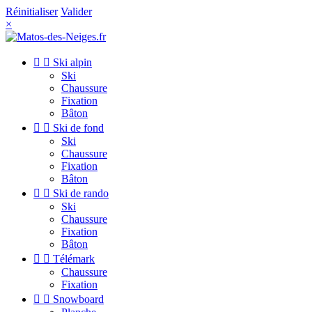
Réinitialiser
Valider
×


Ski alpin
Ski
Chaussure
Fixation
Bâton


Ski de fond
Ski
Chaussure
Fixation
Bâton


Ski de rando
Ski
Chaussure
Fixation
Bâton


Télémark
Chaussure
Fixation


Snowboard