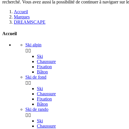
recherché. Vous avez aussi la possibilité de continuer à naviguer sur le
Accueil
Marques
DREAMSCAPE
Accueil
Ski alpin


Ski
Chaussure
Fixation
Bâton
Ski de fond


Ski
Chaussure
Fixation
Bâton
Ski de rando


Ski
Chaussure