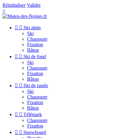
Réinitialiser
Valider
×


Ski alpin
Ski
Chaussure
Fixation
Bâton


Ski de fond
Ski
Chaussure
Fixation
Bâton


Ski de rando
Ski
Chaussure
Fixation
Bâton


Télémark
Chaussure
Fixation


Snowboard