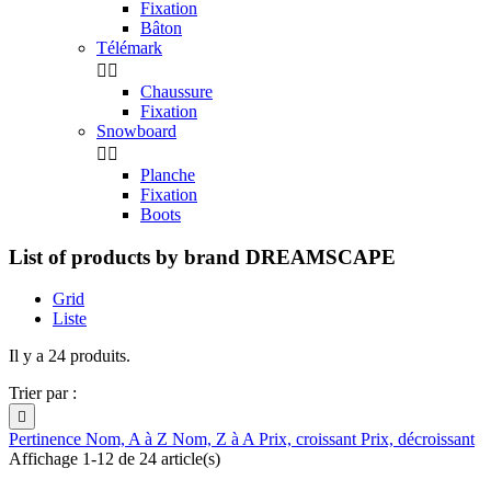
Fixation
Bâton
Télémark


Chaussure
Fixation
Snowboard


Planche
Fixation
Boots
List of products by brand DREAMSCAPE
Grid
Liste
Il y a 24 produits.
Trier par :

Pertinence
Nom, A à Z
Nom, Z à A
Prix, croissant
Prix, décroissant
Affichage 1-12 de 24 article(s)