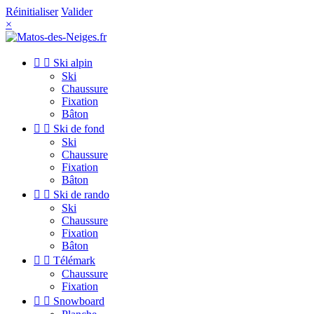
Réinitialiser
Valider
×


Ski alpin
Ski
Chaussure
Fixation
Bâton


Ski de fond
Ski
Chaussure
Fixation
Bâton


Ski de rando
Ski
Chaussure
Fixation
Bâton


Télémark
Chaussure
Fixation


Snowboard