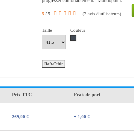
progresser confortablement. | Mondopoint.
5
/ 5
(
2
avis d'utilisateurs)
Taille
Couleur
Noir
Prix TTC
Frais de port
269,90 €
+ 1,00 €