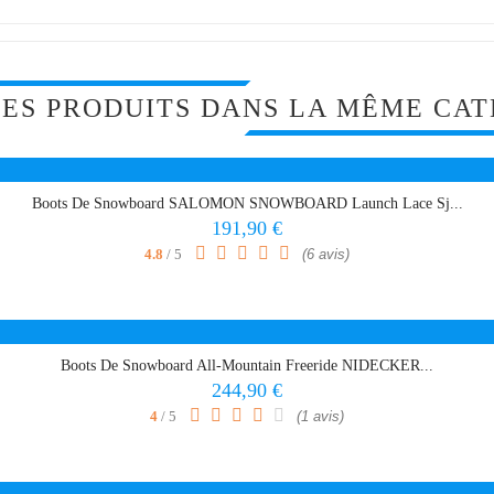
RES PRODUITS DANS LA MÊME CAT
Boots De Snowboard SALOMON SNOWBOARD Launch Lace Sj...
Prix
191,90 €
4.8
/ 5
(6 avis)
Boots De Snowboard All-Mountain Freeride NIDECKER...
Prix
244,90 €
4
/ 5
(1 avis)