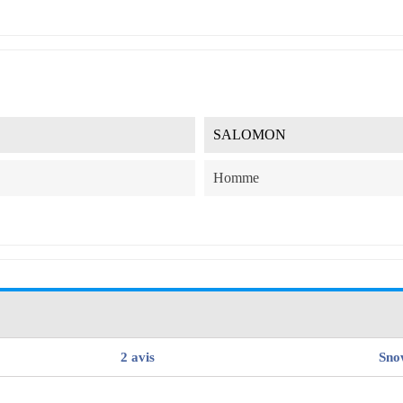
SALOMON
Homme
2 avis
Sno