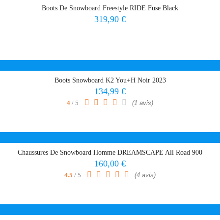
Boots De Snowboard Freestyle RIDE Fuse Black
Prix
319,90 €
Boots Snowboard K2 You+h Noir 2023
Prix
134,99 €
4
/ 5
(1 avis)
Chaussures De Snowboard Homme DREAMSCAPE All Road 900
Prix
160,00 €
4.5
/ 5
(4 avis)