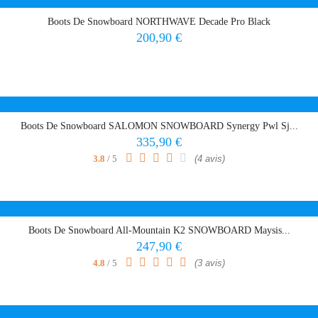
Boots De Snowboard NORTHWAVE Decade Pro Black
Prix
200,90 €
Boots De Snowboard SALOMON SNOWBOARD Synergy Pwl Sj...
Prix
335,90 €
3.8
/ 5
(4 avis)
Boots De Snowboard All-Mountain K2 SNOWBOARD Maysis...
Prix
247,90 €
4.8
/ 5
(3 avis)