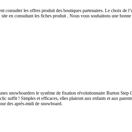
 consulter les offres produit des boutiques partenaires. Le choix de l’u
 site
en consultant les fiches produit
. Nous vous souhaitons une bonne v
k
nes snowboarders le système de fixation révolutionnaire Burton Step On
clic suffit ! Simples et efficaces, elles plairont aux enfants et aux pare
 pour des après-midi de snowboard.