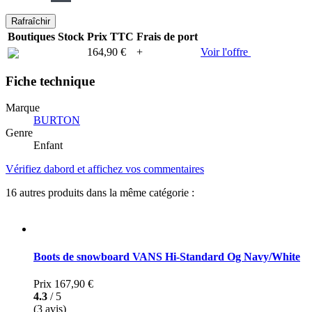
Boutiques
Stock
Prix TTC
Frais de port
164,90 €
+
Voir l'offre
Fiche technique
Marque
BURTON
Genre
Enfant
Vérifiez dabord et affichez vos commentaires
16 autres produits dans la même catégorie :
Boots de snowboard VANS Hi-Standard Og Navy/White
Prix
167,90 €
4.3
/ 5
(3 avis)