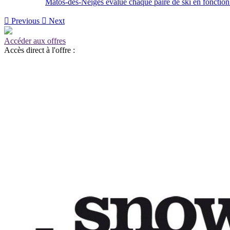
Matos-des-Neiges évalue chaque paire de ski en fonction de

Previous

Next
Accéder aux offres
Accès direct à l'offre :