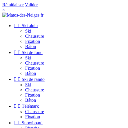
Réinitialiser
Valider
×


Ski alpin
Ski
Chaussure
Fixation
Bâton


Ski de fond
Ski
Chaussure
Fixation
Bâton


Ski de rando
Ski
Chaussure
Fixation
Bâton


Télémark
Chaussure
Fixation


Snowboard