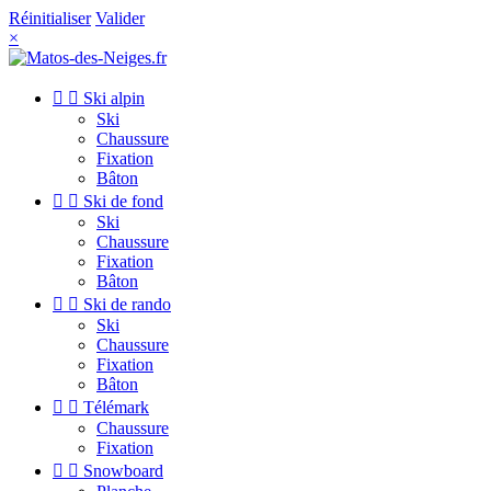
Réinitialiser
Valider
×


Ski alpin
Ski
Chaussure
Fixation
Bâton


Ski de fond
Ski
Chaussure
Fixation
Bâton


Ski de rando
Ski
Chaussure
Fixation
Bâton


Télémark
Chaussure
Fixation


Snowboard