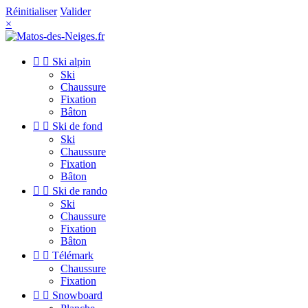
Réinitialiser
Valider
×


Ski alpin
Ski
Chaussure
Fixation
Bâton


Ski de fond
Ski
Chaussure
Fixation
Bâton


Ski de rando
Ski
Chaussure
Fixation
Bâton


Télémark
Chaussure
Fixation


Snowboard