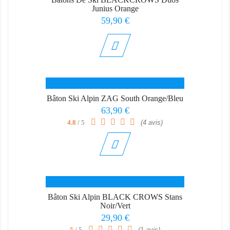
Junius Orange
Prix
59,90 €
Bâton Ski Alpin ZAG South Orange/Bleu
Prix
63,90 €
4.8
/ 5
(4 avis)
Bâton Ski Alpin BLACK CROWS Stans
Noir/Vert
Prix
29,90 €
5
/ 5
(1 avis)