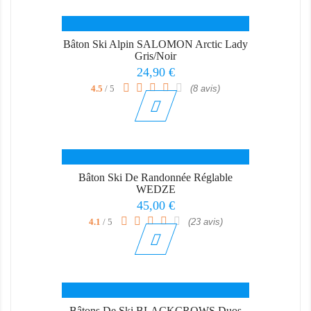
Bâton Ski Alpin SALOMON Arctic Lady
Gris/Noir
Prix
24,90 €
4.5
/ 5
(8 avis)
Bâton Ski De Randonnée Réglable
WEDZE
Prix
45,00 €
4.1
/ 5
(23 avis)
Bâtons De Ski BLACKCROWS Duos