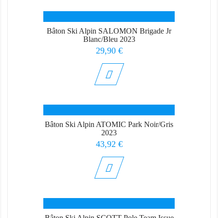
Bâton Ski Alpin SALOMON Brigade Jr
Blanc/Bleu 2023
Prix
29,90 €
Bâton Ski Alpin ATOMIC Park Noir/Gris
2023
Prix
43,92 €
Bâton Ski Alpin SCOTT Pole Team Issue