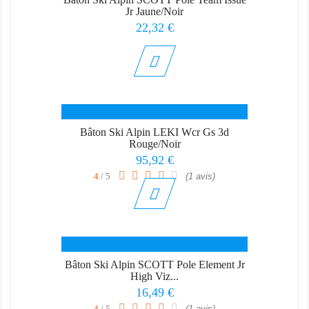
Jr Jaune/Noir
Prix
22,32 €
Bâton Ski Alpin LEKI Wcr Gs 3d
Rouge/Noir
Prix
95,92 €
4
/ 5
(1 avis)
Bâton Ski Alpin SCOTT Pole Element Jr
High Viz...
Prix
16,49 €
4
/ 5
(1 avis)