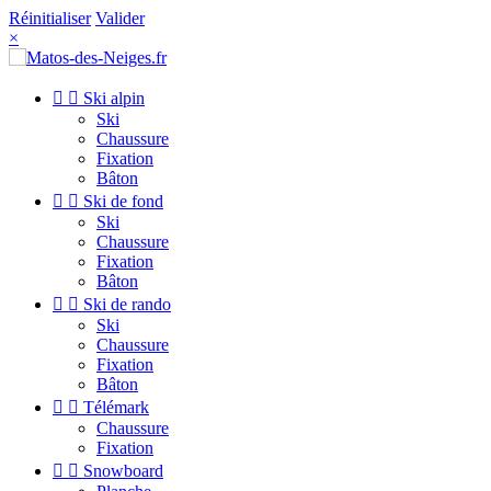
Réinitialiser
Valider
×


Ski alpin
Ski
Chaussure
Fixation
Bâton


Ski de fond
Ski
Chaussure
Fixation
Bâton


Ski de rando
Ski
Chaussure
Fixation
Bâton


Télémark
Chaussure
Fixation


Snowboard